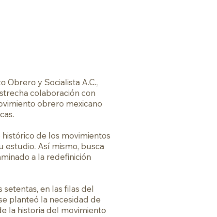
Historia global del maoísmo
More
 Obrero y Socialista A.C.,
estrecha colaboración con
movimiento obrero mexicano
icas.
 histórico de los movimientos
u estudio. Así mismo, busca
aminado a la redefinición
setentas, en las filas del
e planteó la necesidad de
e la historia del movimiento