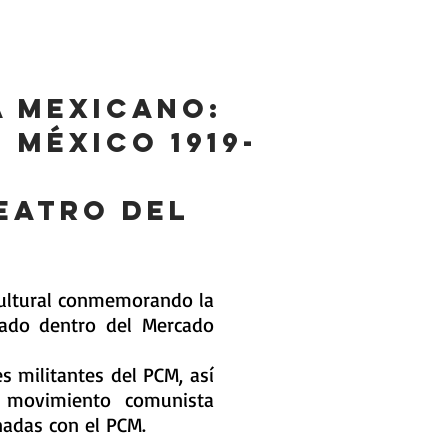
Historia global del maoísmo
More
a Mexicano:
 México 1919-
eatro del
cultural conmemorando la
cado dentro del Mercado
s militantes del PCM, así
 movimiento comunista
nadas con el PCM.