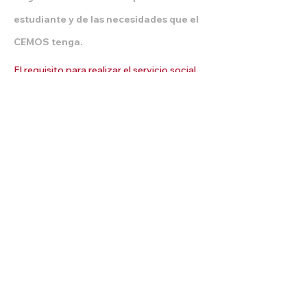
estudiante y de las necesidades que el
CEMOS
tenga
.
El requisito para realizar el servicio social
es contar con el 75% de los créditos
universitarios cursados. Y este tendrá una
duración de 480 horas, que pueden ser
divididas mínimo en 6 meses o máximo en
2 años.
El CEMOS se fortalece con tu
apoyo